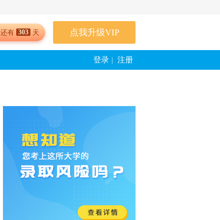
点我升级VIP
303
考还有
天
登录
注册
|