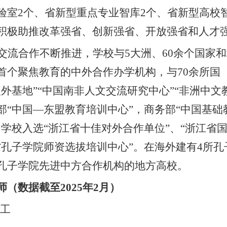
验室
2
个、省新型重点专业智库
2
个、省新型高校
积极助推改革强省、创新强省、开放强省和人才
交流合作不断推进，学校与
5
大洲、
60
余个国家和
首个聚焦教育的中外合作办学机构，与
70
余所国
援外基地”“中国南非人文交流研究中心”“非洲中文
部“中国—东盟教育培训中心”，商务部“中国基础
。学校入选“浙江省十佳对外合作单位”、“浙江省
省孔子学院师资选拔培训中心”。在海外建有
4
所孔
孔子学院先进中方合作机构的地方高校。
师（数据截至
202
5
年
2
月）
工