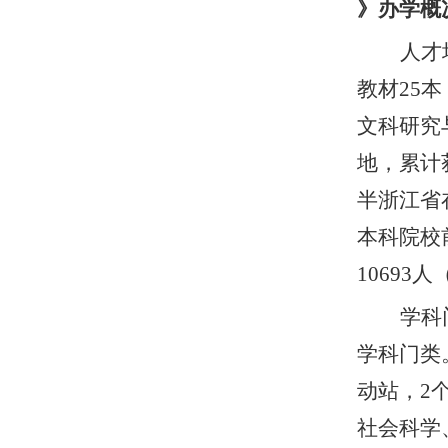
》办学概
人才
教材
2
5
本
文科研究
地，累计
半浙江省
本科院校
10
693
人
学科
学科门类
动站，
2
社会科学