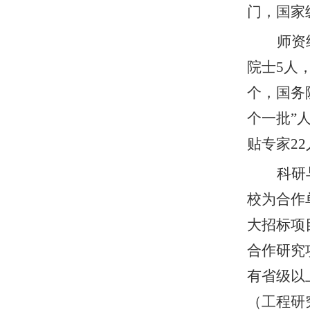
门，国家
师资
院士
5
人
个，国务
个一批”
贴专家
22
科研
校为合作
大招标项
合作研究
有省级以
（工程研