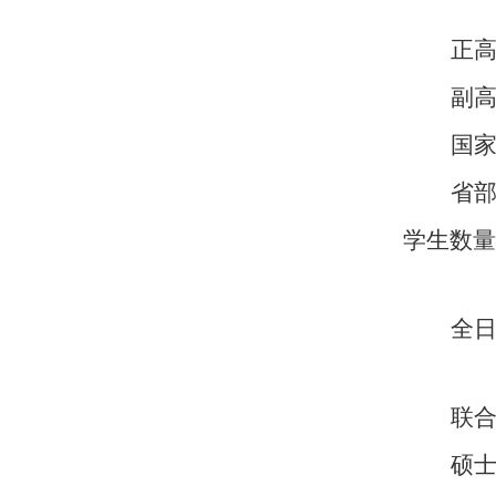
正
副
国
省
学生数量
全
联
硕