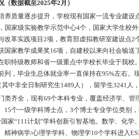
况
（数据截至
202
5
年
2
月）
培养质量逐步提升，学校现有国家一流专业建设
，国家级实验教学示范中心
4
个，国家大学生校外
与改革实践项目
2
项，教育部虚拟教研室建设点
2
获国家教学成果奖
1
6
项，自建校以来向社会输送
在职特级教师和省一级重点中学校长毕业于我校
前列，毕业生总体就业率一直保持在
95%
左右。
（其中非全日制研究生
14
89
人），留学生
3241
人
门类齐全，现有
69
个本科专业，覆盖经济学、管
。
1
5
个一级学科博士点，
3
个博士专业学位类别，
个国家
“
111
计划
”学科创新引智基地。数学、化学
、
精神病学
/
心理学学科
、
物理学
10
个学科进入
ES