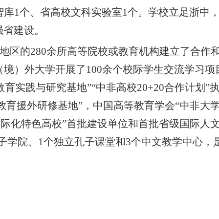
智库
1
个
、
省高校文科实验室
1
个
。学校立足浙中
强省建设。
地区的
280
余所高等院校或教育机构建立了合作
（境）外大学开展了
100
余个校际学生交流学习项
教育实践与研究基地”“中非高校
20+20
合作计划”
教育援外研修基地”，中国高等教育学会“中非大
国际化特色高校”首批建设单位和首批省级国际人
子学院、
1
个独立孔子课堂和
3
个中文教学中心，