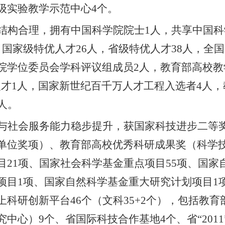
级实验教学示范中心
4
个。
结构合理，拥有中国科学院院士
1
人，共享中国科
，国家级特优人才
2
6
人
，省级特优人才
3
8
人
，全国
院学位委员会学科评议组成员
2
人，教育部高校教
人才
1
人，国家新世纪百千万人才工程入选者
4
人，
人。
与社会服务能力稳步提升
，
获国家科技进步二等
单位奖项）
、教育部高校优秀科研成果奖（科学
目
21
项、国家社会科学基金重点项目
55
项、国家
项目
1
项、国家自然科学基金重大研究计划项目
1
上科研创新平
台
46
个
（
文科
35
+2
个
）
，包括教育
究中心）
9
个、省国际科技合作基地
4
个、省
“
2011