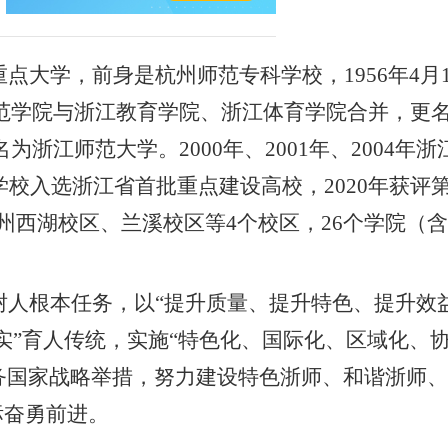
重点大学，前身是杭州师范专科学校，
1956
年
4
月
范学院与浙江教育学院、浙江体育学院合并，更
名为浙江师范大学。
2000
年、
2001
年、
2004
年浙
学校入选浙江省首批重点建设高校，
2020
年获评
州西湖校区、兰溪校区等
4
个校区，
2
6
个学院（含
树人根本任务，以
“提升质量、提升特色、提升效
实”育人传统，实施“特色化、国际化、区域化、协
务国家战略举措，努力建设特色浙师、和谐浙师、
标奋勇前进。