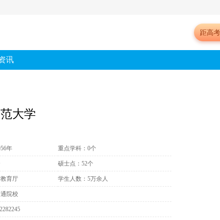
距高
资讯
师范大学
56年
重点学科：0个
个
硕士点：52个
省教育厅
学生人数：5万余人
普通院校
282245