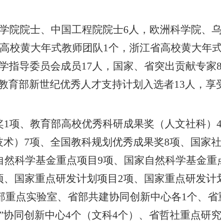
学院院士、中国工程院院士
6
人，欧洲科学院、
高校黄大年式教师团队
1
个，浙江省高校黄大年
学指导委员会成员
1
7
人
，国家、省突出贡献专家
教育部新世纪优秀人才支持计划入选者
1
3
人
，享
奖
1
项、教育部高校优秀科研成果奖（人文社科）
技术）
7
项、全国教科规划优秀成果奖
8
项、国家
自然科学基金重点项目
9
项、国家自然科学基金重
项、国家重点研发计划项目
2
项、国家重点研发计
部重点实验室、省部共建协同创新中心各
1
个、省
”协同创新中心
4
个
（文科
4
个）
、省哲社重点研