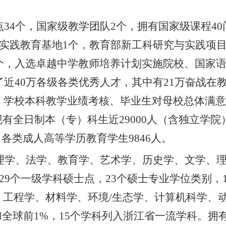
点
3
4
个，国家级教学团队
2
个，拥有国家级课程
4
0
实践教育基地
1
个，教育部新工科研究与实践项
个，入选卓越中学教师培养计划实施院校、国家
了
近
40
万各级各类优秀人才，其中有
21
万奋战在
。学校本科教学业绩考核、毕业生对母校总体满意
现有全日制本（专）科生近
29000
人（含独立学院
，各类成人高等学历教育学生
9846
人。
理学、法学、教育学、艺术学、历史学、文学、
2
9
个一级学科硕士点，
2
3
个硕士专业学位类别，
、工程学、材料学、环境
/
生态学、计算机科学、
I
全球前
1%
，
15
个学科列入浙江省一流学科。拥