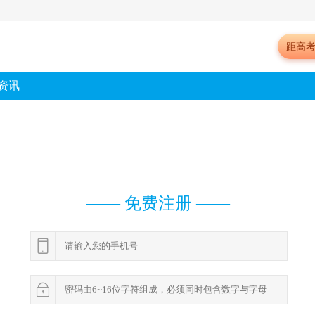
距高
资讯
—— 免费注册 ——

