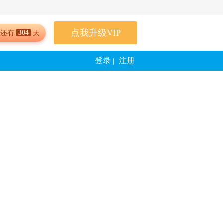
点我升级VIP
304
考还有
天
登录
注册
|