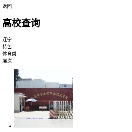
返回
高校查询
辽宁
特色
体育类
层次