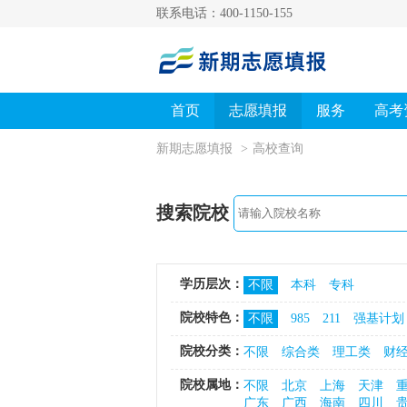
联系电话：400-1150-155
首页
志愿填报
服务
高考
新期志愿填报
>
高校查询
搜索院校
学历层次：
不限
本科
专科
院校特色：
不限
985
211
强基计划
院校分类：
不限
综合类
理工类
财
院校属地：
不限
北京
上海
天津
广东
广西
海南
四川