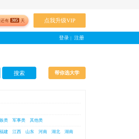
点我升级VIP
305
考还有
天
登录
注册
|
帮你选大学
族类
军事类
其他类
福建
江西
山东
河南
湖北
湖南