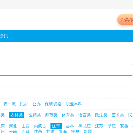
距高
资讯
双一流
民办
公办
保研资格
职业本科
经类
农林类
医药类
师范类
体育类
语言类
政法类
艺术类
民
重庆
河北
山西
内蒙古
辽宁
吉林
黑龙江
江苏
浙江
安徽
贵州
云南
西藏
陕西
甘肃
青海
宁夏
新疆